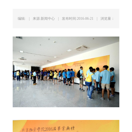
编辑:
|
来源:新闻中心
|
发布时间:2016-06-21
|
浏览量：