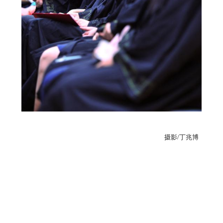
摄影/丁兆博