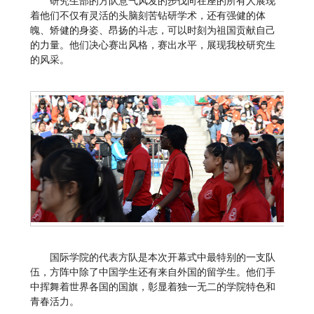
研究生部的方队意气风发的步伐向在座的所有人展现
着他们不仅有灵活的头脑刻苦钻研学术，还有强健的体
魄、矫健的身姿、昂扬的斗志，可以时刻为祖国贡献自己
的力量。他们决心赛出风格，赛出水平，展现我校研究生
的风采。
国际学院的代表方队是本次开幕式中最特别的一支队
伍，方阵中除了中国学生还有来自外国的留学生。他们手
中挥舞着世界各国的国旗，彰显着独一无二的学院特色和
青春活力。