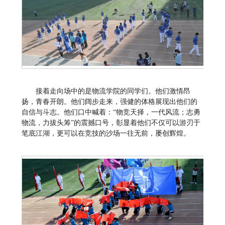
接着走向场中的是物流学院的同学们。他们激情昂
扬，青春开朗。他们阔步走来，强健的体格展现出他们的
自信与斗志。他们口中喊着：“物竞天择，一代风流；志勇
物流，力拔头筹”的震撼口号，彰显着他们不仅可以游刃于
笔底江湖，更可以在竞技的沙场一往无前，屡创辉煌。