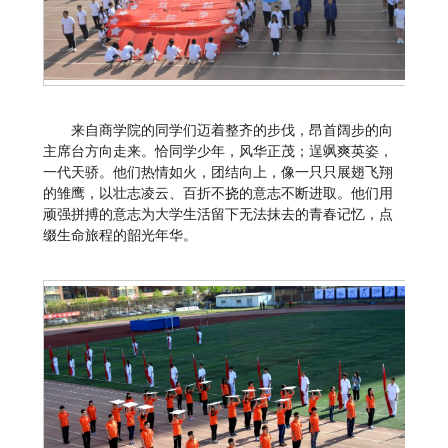
来自商学院的同学们迈着整齐的步伐，昂首阔步的向
主席台方向走来。恰同学少年，风华正茂；逞飒爽英姿，
一代天骄。他们热情如火，团结向上，像一只只展翅飞翔
的雏鹰，以壮志凌云、百折不挠的意志不断进取。他们用
顽强拼搏的意志为大学生活留下无法抹去的青春记忆，点
缀生命旅程的韶光年华。