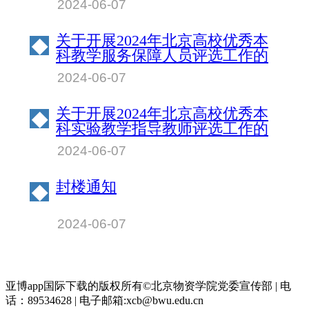
2024-06-07
关于开展2024年北京高校优秀本
◆
科教学服务保障人员评选工作的
通知
2024-06-07
关于开展2024年北京高校优秀本
◆
科实验教学指导教师评选工作的
通知
2024-06-07
封楼通知
◆
2024-06-07
亚博app国际下载的版权所有©北京物资学院党委宣传部 | 电
话：89534628 | 电子邮箱:
xcb@bwu.edu.cn