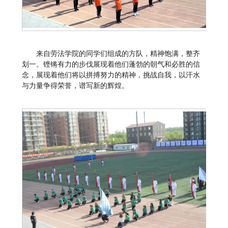
来自劳法学院的同学们组成的方队，精神饱满，整齐
划一。铿锵有力的步伐展现着他们蓬勃的朝气和必胜的信
念，展现着他们将以拼搏努力的精神，挑战自我，以汗水
与力量争得荣誉，谱写新的辉煌。