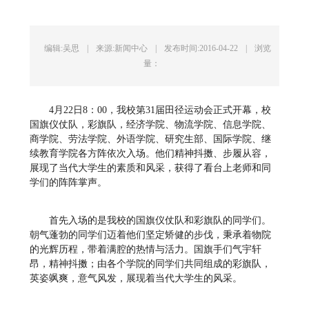
编辑:吴思
|
来源:新闻中心
|
发布时间:2016-04-22
|
浏览
量：
4月22日8：00，我校第31届田径运动会正式开幕，校
国旗仪仗队，彩旗队，经济学院、物流学院、信息学院、
商学院、劳法学院、外语学院、研究生部、国际学院、继
续教育学院各方阵依次入场。他们精神抖擞、步履从容，
展现了当代大学生的素质和风采，获得了看台上老师和同
学们的阵阵掌声。
首先入场的是我校的国旗仪仗队和彩旗队的同学们。
朝气蓬勃的同学们迈着他们坚定矫健的步伐，秉承着物院
的光辉历程，带着满腔的热情与活力。国旗手们气宇轩
昂，精神抖擞；由各个学院的同学们共同组成的彩旗队，
英姿飒爽，意气风发，展现着当代大学生的风采。