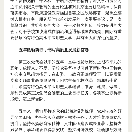
全面贯彻党的二十大和二十届历次全会精神，深入学习贯彻习
近平总书记关于教育的重要论述和对北京重要讲话精神，认真
落实市委、市政府建设教育强国首善之区战略部署，聚焦立德
树人根本任务，服务新时代首都发展的一次重要会议，是一次
凝聚共识、共绘蓝图的大会，是一次薪火相传、接力奋进的大
会，对于学校加快建成在物流和流通领域国内领先、国际有重
要影响的有特色高水平应用型大学，具有重大而深远的意义。
五年砥砺前行，书写高质量发展新答卷
第三次党代会以来的五年，是学校发展历史上很不平凡的
五年，成绩来之不易。学校党委坚持以习近平新时代中国特色
社会主义思想为指导，在市委、市政府正确领导下，以高质量
党建引领事业高质量发展，团结带领全校党员干部和师生员
工，聚焦有特色高水平应用型大学建设，乘势、建局、做事，
顺利完成第三次党代会确定的主要目标任务，各项事业取得新
成绩、迈上新台阶。
五年来，我们坚持以党的政治建设为统领，党对学校的领
导全面加强；坚持落实立德树人根本任务，人才培养质量稳步
提升；坚持弘扬教育家精神，人才队伍建设成果显著；坚持内
涵发展，学科建设取得新突破；坚持科研强校，社会服务效能