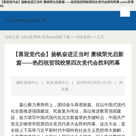
【喜迎党代会】扬帆奋进正当时 赓续荣光启新篇——热烈祝贺我校第四次党代会胜利闭幕-yabo亚博
88
yabo亚博88-亚博app国际下载
当前位置:
yabo亚博88-亚博app国际下载
>>
综合新闻
>> 正文
【喜迎党代会】扬帆奋进正当时 赓续荣光启新
篇——热烈祝贺我校第四次党代会胜利闭幕
编辑:新闻中心
|
来源:新闻中心
|
发布时间:2025-12-29
|
浏
览量：
凝心聚力乘势而上，团结奋斗再谱新篇。在以中国式现代
化全面推进强国建设、民族复兴伟业，高位推进教育强国建
设，奋力谱写中国式现代化北京新篇章的关键时点，中国共产
党北京物资学院第四次党员代表大会胜利闭幕。这次大会，是
全校上下高举习近平新时代中国特色社会主义思想伟大旗帜，