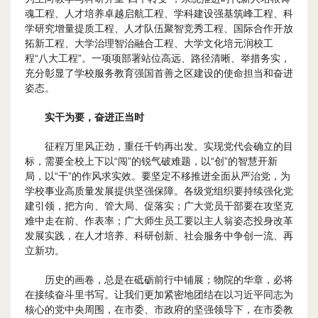
魂工程、人才培养卓越启航工程、学科建设强基筑峰工程、科
学研究增量提质工程、人才队伍聚智竞秀工程、国际合作开放
拓新工程、大学治理智治融合工程、大学文化培元润校工
程“八大工程”。一项项部署站位高远、路径清晰、举措务实，
充分彰显了学校服务教育强国首善之区建设的使命担当和奋进
姿态。
实干为要，奋进正当时
征程万里风正劲，重任千钧再出发。实现党代会确立的目
标，需要全校上下以“闯”的锐气破难题，以“创”的智慧开新
局，以“干”的作风求实效。要坚定不移推进全面从严治党，为
学校事业高质量发展提供坚强保障。各级党组织要持续强化党
建引领，把方向、管大局、促落实；广大党员干部要在攻坚克
难中走在前、作表率；广大师生员工要以主人翁姿态投身改革
发展实践，在人才培养、科研创新、社会服务中争创一流、再
立新功。
历史的画卷，总是在砥砺前行中铺展；物院的华章，必将
在接续奋斗里书写。让我们更加紧密地团结在以习近平同志为
核心的党中央周围，在市委、市政府的坚强领导下，在市委教