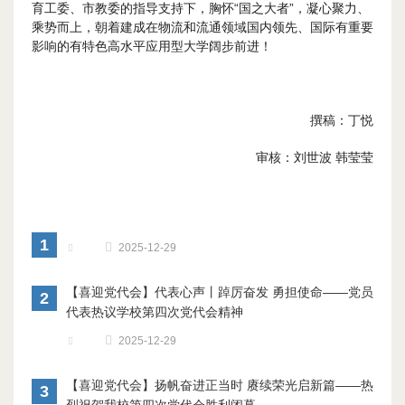
育工委、市教委的指导支持下，胸怀“国之大者”，凝心聚力、
乘势而上，朝着建成在物流和流通领域国内领先、国际有重要
影响的有特色高水平应用型大学阔步前进！
撰稿：丁悦
审核：刘世波 韩莹莹
1
2025-12-29
【喜迎党代会】代表心声丨踔厉奋发 勇担使命——党员
2
代表热议学校第四次党代会精神
2025-12-29
【喜迎党代会】扬帆奋进正当时 赓续荣光启新篇——热
3