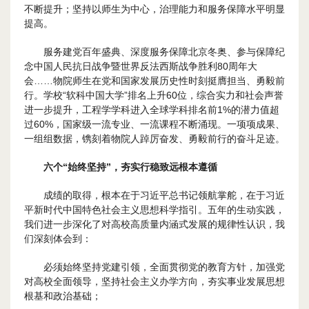
不断提升；坚持以师生为中心，治理能力和服务保障水平明显
提高。
服务建党百年盛典、深度服务保障北京冬奥、参与保障纪
念中国人民抗日战争暨世界反法西斯战争胜利80周年大
会……物院师生在党和国家发展历史性时刻挺膺担当、勇毅前
行。学校“软科中国大学”排名上升60位，综合实力和社会声誉
进一步提升，工程学学科进入全球学科排名前1%的潜力值超
过60%，国家级一流专业、一流课程不断涌现。一项项成果、
一组组数据，镌刻着物院人踔厉奋发、勇毅前行的奋斗足迹。
六个“始终坚持”，夯实行稳致远根本遵循
成绩的取得，根本在于习近平总书记领航掌舵，在于习近
平新时代中国特色社会主义思想科学指引。五年的生动实践，
我们进一步深化了对高校高质量内涵式发展的规律性认识，我
们深刻体会到：
必须始终坚持党建引领，全面贯彻党的教育方针，加强党
对高校全面领导，坚持社会主义办学方向，夯实事业发展思想
根基和政治基础；