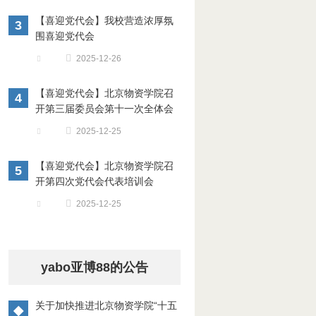
【喜迎党代会】我校营造浓厚氛
3
围喜迎党代会
2025-12-26
【喜迎党代会】北京物资学院召
4
开第三届委员会第十一次全体会
议
2025-12-25
【喜迎党代会】北京物资学院召
5
开第四次党代会代表培训会
2025-12-25
yabo亚博88的公告
关于加快推进北京物资学院“十五
◆