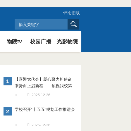
怀念旧版
物院tv
校园广播
光影物院
【喜迎党代会】凝心聚力担使命
1
乘势而上启新程——预祝我校第
四次党代会胜利召开
2025-12-26
学校召开“十五五”规划工作推进会
2
2025-12-26