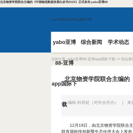
北京物资学院联合主编的《中国物流数据发展白皮书2025》正式发布-yabo亚博88
yabo亚博88-亚博app国际下载
yabo亚博
综合新闻
学术动态
当前位置:
yabo亚博88-亚博app国际下载
>>
综合新
88-亚博
北京物资学院联合主编的《
app国际下
编辑:科研处（对外合作办）
|
来
载
12月19日，由北京物资学院联合
联首届科技创新暨生态伙伴大会上发布