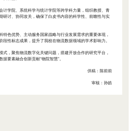
会计学院、系统科学与统计学院等跨学科力量，组织教授、青
期研讨、协同攻关，确保了白皮书内容的科学性、前瞻性与实
科特色优势、主动服务国家战略与行业发展需求的重要体现，
阶段性标志成果，提升了我校在物流数据领域的学术影响力。
模式，聚焦物流数字化关键问题，搭建开放合作的研究平台，
数据要素融合创新贡献“物院智慧”。
供稿：陈前前
审核：孙皓