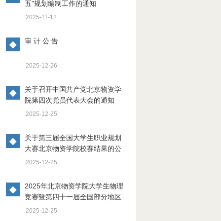
五”规划编制工作的通知
2025-11-12
审 计 公 告
◆
2025-12-26
关于召开中国共产党北京物资学
◆
院第四次党员代表大会的通知
2025-12-25
关于第三届全国大学生职业规划
◆
大赛北京物资学院校赛结果的公
示
2025-12-25
2025年北京物资学院大学生物理
◆
竞赛暨第四十一届全国部分地区
大学生物理竞赛获奖公示
2025-12-25