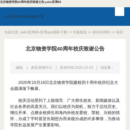
北京物资学院40周年校庆致谢公告-yabo亚博88
yabo亚博88-亚博app国际下载
当前位置:
yabo亚博88-亚博app国际下载
>>
专题报道
>>
校庆40周年
>>
校庆
动态
>> 正文
北京物资学院40周年校庆致谢公告
编辑:
|
来源:新闻中心
|
发布时间:2020-10-23
|
浏览量：
2020年10月18日北京物资学院建校四十周年校庆纪念大
会圆满落下帷幕。
校庆活动受到了上级领导、广大师生校友、新闻媒体以及
社会各界的高度关注。我们以校庆为契机，致力于总结历史、
继往开来、点燃全校师生和海内外校友爱校、荣校、兴校的情
怀，办成了平时甚至长期想办而未能办成的许多事情，为推动
学院长远发展产生重要影响。