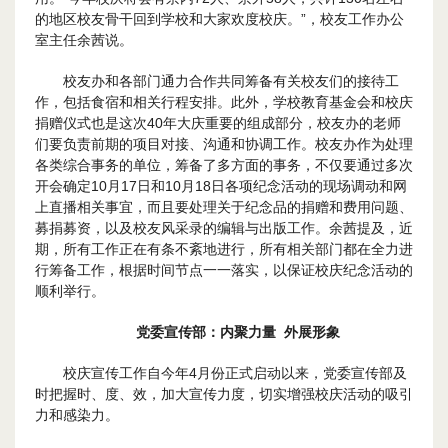
的地区校友骨干回到学校和大家欢度校庆。”，校友工作办公
室主任余茜说。
校友办和各部门通力合作共同筹备有关校友们的接待工
作，包括食宿和相关行程安排。此外，学校教育基金会和校庆
捐赠仪式也是这次40年大庆重要的组成部分，校友办的老师
们要负责前期的项目对接、沟通和协调工作。校友办作为处理
各类综合事务的单位，筹备了多方面的事务，不仅要通过多次
开会确定10月17日和10月18日各项纪念活动的现场调动和网
上直播相关事宜，而且要处理关于纪念品的捐赠和费用问题、
募捐募资，以及校友风采录的编辑与出版工作。余茜提及，近
期，所有工作正在有条不紊地进行，所有相关部门都在全力进
行筹备工作，根据时间节点一一落实，以保证校庆纪念活动的
顺利举行。
党委
宣传部：
内聚力量 外展
形象
校庆宣传工作自今年4月份正式启动以来，党委宣传部及
时把握时、度、效，加大宣传力度，切实增强校庆活动的吸引
力和感染力。