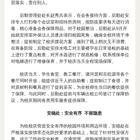
层落实，责任到人。
后勤管理处处长赵秀兵表示，在会务接待方面，后勤处安
排专人打扫每个会议室和招待所房间，按防疫要求每天进行消
毒，精心准备会务保障用品。对于校园整治，后勤处从9月开
始就安排室外保洁人员逐步清扫校园死角，确保全校环境干净
整洁；提前制定了校庆摆花方案，做到了既上档次又不浪费。
在筹备阶段，后勤处安排水电工对主要楼宇在日常巡检的基础
上进行了重点检查，对开水器进行了彻底检修；联系维保单位
对电梯进行了维修保养，并于校庆当天全程现场保障。
校庆当天，学生食堂、教工餐厅、潞河居和京杭源等各个
餐厅同时开放，能提供近千人的自助餐；提前制订了食谱，并
对原材料和餐具进行了提前采买，为全校师生当日的餐饮提供
了保障。与此同时，后勤处提前与车辆出租公司签订了保障协
议，为校庆期间各类用车服务提供保障。
安稳处
：
安全
有序
不留隐患
为给校庆营造安全有序的校园环境和周边环境，安稳处在
严格落实疫情常态化防控要求的基础上，制定了针对性安保方
案，设立了防控安全检查、交通管理、值勤保障和应急处置等