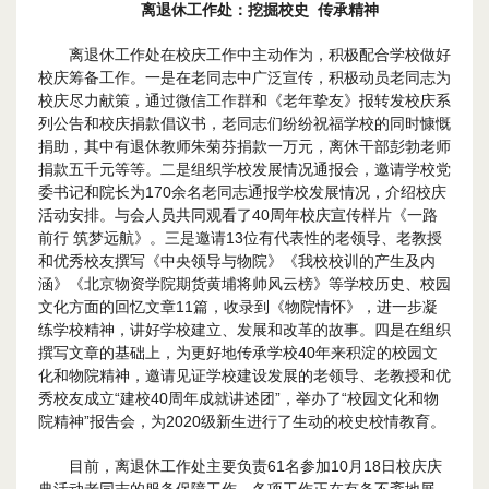
离退休工作处
：
挖掘校史 传承
精神
离退休工作处在校庆工作中主动作为，积极配合学校做好
校庆筹备工作。一是在老同志中广泛宣传，积极动员老同志为
校庆尽力献策，通过微信工作群和《老年挚友》报转发校庆系
列公告和校庆捐款倡议书，老同志们纷纷祝福学校的同时慷慨
捐助，其中有退休教师朱菊芬捐款一万元，离休干部彭勃老师
捐款五千元等等。二是组织学校发展情况通报会，邀请学校党
委书记和院长为170余名老同志通报学校发展情况，介绍校庆
活动安排。与会人员共同观看了40周年校庆宣传样片《一路
前行 筑梦远航》。三是邀请13位有代表性的老领导、老教授
和优秀校友撰写《中央领导与物院》《我校校训的产生及内
涵》《北京物资学院期货黄埔将帅风云榜》等学校历史、校园
文化方面的回忆文章11篇，收录到《物院情怀》，进一步凝
练学校精神，讲好学校建立、发展和改革的故事。四是在组织
撰写文章的基础上，为更好地传承学校40年来积淀的校园文
化和物院精神，邀请见证学校建设发展的老领导、老教授和优
秀校友成立“建校40周年成就讲述团”，举办了“校园文化和物
院精神”报告会，为2020级新生进行了生动的校史校情教育。
目前，离退休工作处主要负责61名参加10月18日校庆庆
典活动老同志的服务保障工作，各项工作正在有条不紊地展