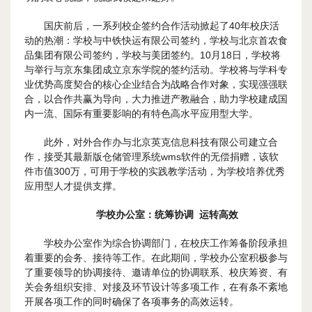
国庆前后，一系列校企签约合作活动掀起了40年校庆活
动的热潮：学校与中铁快运有限公司签约，学校与北京首农食
品集团有限公司签约，学校与美团签约。10月18日，学校将
与举行与京东集团成立京东学院的签约活动。学校将与学科专
业优势高度契合的核心企业结合为战略合作对象，实现强强联
合，以合作共赢为导向，大力推进产教融合，助力学校建成国
内一流、国际有重要影响的有特色高水平应用型大学。
此外，对外合作办与北京英克信息科技有限公司建立合
作，接受其最新版仓储管理系统wms软件的无偿捐赠，该软
件市值300万，可用于学校的实践教学活动，为学校培养优秀
应用型人才提供支撑。
学校
办公室：
统筹协调 运转高效
学校办公室作为综合协调部门，在校庆工作筹备阶段承担
着重要的会务、接待等工作。在此期间，学校办公室积极参与
了重要领导的协调接待、邀请单位的协调联系、校庆筹资、有
关会务组织安排、对接及环节设计等多项工作，在有条不紊地
开展各项工作的同时确保了各项事务的高效运转。