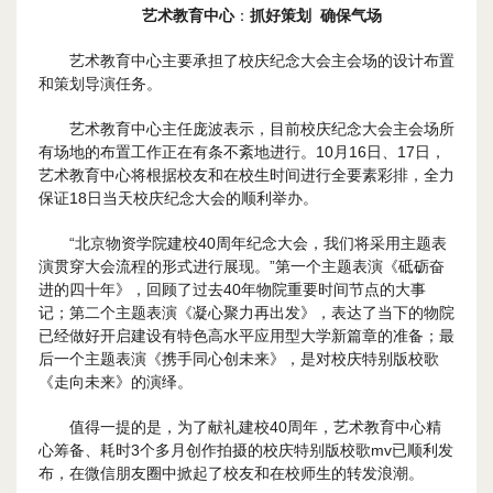
艺术教育中心
：
抓好策划 确保气场
艺术教育中心主要承担了校庆纪念大会主会场的设计布置
和策划导演任务。
艺术教育中心主任庞波表示，目前校庆纪念大会主会场所
有场地的布置工作正在有条不紊地进行。10月16日、17日，
艺术教育中心将根据校友和在校生时间进行全要素彩排，全力
保证18日当天校庆纪念大会的顺利举办。
“北京物资学院建校40周年纪念大会，我们将采用主题表
演贯穿大会流程的形式进行展现。”第一个主题表演《砥砺奋
进的四十年》，回顾了过去40年物院重要时间节点的大事
记；第二个主题表演《凝心聚力再出发》，表达了当下的物院
已经做好开启建设有特色高水平应用型大学新篇章的准备；最
后一个主题表演《携手同心创未来》，是对校庆特别版校歌
《走向未来》的演绎。
值得一提的是，为了献礼建校40周年，艺术教育中心精
心筹备、耗时3个多月创作拍摄的校庆特别版校歌mv已顺利发
布，在微信朋友圈中掀起了校友和在校师生的转发浪潮。