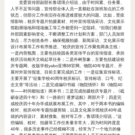
党委宣传部副部长鲁珺瑛介绍说，由于时间紧、任务重、
人手不足等问题，宣传部全体人员一直都处在加班加点的工作
状态，但部分工作依旧存在推进难度较大的问题。比如，受疫
情影响，校庆专题片拍摄素材、对外宣传现场采访、文化展示
馆勘测场地和现场施工等工作都受到一定阻碍。“但我们根据
外部因素影响变化，不断调整工作计划和方案，部门人员加班
加点，尽力创造条件，确保视频拍摄、新闻采访、文化展示馆
设计布展等工作有序推进。”校庆的宣传工作聚焦两条主线：
一是内营氛围，主要包括校园各类宣传平台的宣传报道、承担
校庆活动相关文稿起草任务；二是外树形象，主要包括建设校
庆专题网、改版学校yabo亚博88官网、物院40年专题片、开
展对外宣传报道。目前主要完成的工作：一是征集宣传标语。
主要开展了“征集学校40周年校庆标识、宣传标语、口号、纪
念文章”等活动；二是完成编印书籍《物院情怀》和《物院40
年——时间都知道》两本书；三是完成拍摄校庆专题片，《砥
砺奋进四十年》和《一路前行 逐梦远航》两部片子；四是完
成校庆四十年办学成就展布展工作。其中，对于两本书的编辑
校对、校庆40年专题拍摄剪辑，以及文化展示馆校庆40年成
就的内容设计、素材搜集、校对等工作，鲁珺瑛介绍说，“这
些编辑、校对、拍摄等工作任务量非常大，因为时间跨度是
40年，很多历史事件已经模糊不清，经常为了一个地方的修