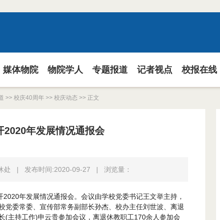
媒体物院
物院学人
专题报道
记者视点
校报在线
道
>>
校庆40周年
>>
校庆动态
>> 正文
2020年发展情况通报会
休处
|
发布时间:2020-09-27
|
浏览量：
开2020年发展情况通报会。会议由学校党委书记王文举主持，
校党委常委、宣传部常务副部长孙杰、校办主任刘世波、离退
(主持工作)申云贵参加会议，离退休教职工170余人参加会