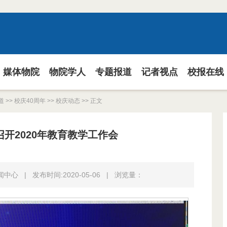
媒体物院
物院学人
专题报道
记者视点
校报在线
道
>>
校庆40周年
>>
校庆动态
>> 正文
开2020年教育教学工作会
新闻中心
|
发布时间:2020-05-06
|
浏览量：