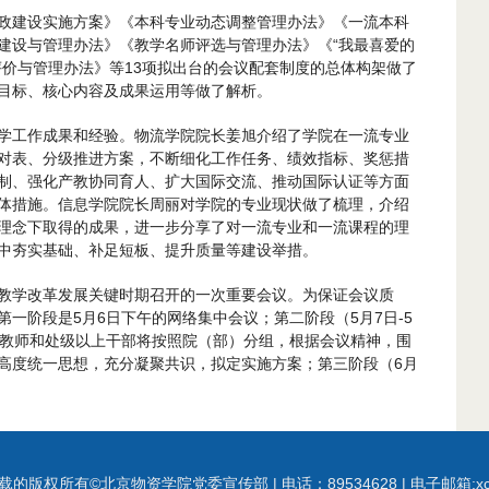
政建设实施方案》《本科专业动态调整管理办法》《一流本科
建设与管理办法》《教学名师评选与管理办法》《“我最喜爱的
评价与管理办法》等13项拟出台的会议配套制度的总体构架做了
目标、核心内容及成果运用等做了解析。
学工作成果和经验。物流学院院长姜旭介绍了学院在一流专业
对表、分级推进方案，不断细化工作任务、绩效指标、奖惩措
制、强化产教协同育人、扩大国际交流、推动国际认证等方面
体措施。信息学院院长周丽对学院的专业现状做了梳理，介绍
理念下取得的成果，进一步分享了对一流专业和一流课程的理
中夯实基础、补足短板、提升质量等建设举措。
教学改革发展关键时期召开的一次重要会议。为保证会议质
一阶段是5月6日下午的网络集中会议；第二阶段（5月7日-5
校教师和处级以上干部将按照院（部）分组，根据会议精神，围
高度统一思想，充分凝聚共识，拟定实施方案；第三阶段（6月
载的版权所有©北京物资学院党委宣传部 | 电话：89534628 | 电子邮箱:
x