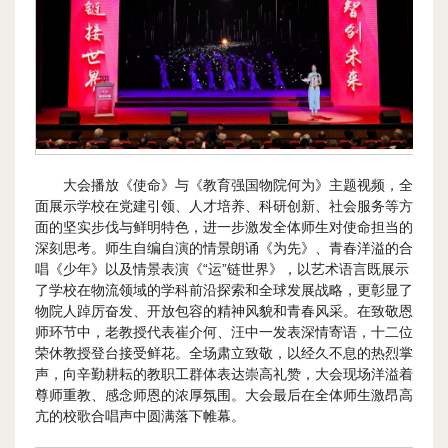
大会播放《使命》与《教育强国物院何为》主题视频，全
面展示学校在党建引领、人才培养、科研创新、社会服务等方
面的坚实步伐与鲜明特色，进一步激发全体师生对使命担当的
深刻思考。师生自编自演的情景朗诵《为先》、青春洋溢的合
唱《少年》以及情景表演《“运”链世界》，以艺术语言既展示
了学校在物流领域的学科前沿探索和全球发展战略，更彰显了
物院人踔厉奋发、开放包容的精神风貌和青春风采。在致敬恩
师环节中，老教授代表崔介何、汪中一发表深情寄语，十二位
荣休教授登台接受鲜花。全场肃立致敬，以经久不息的热烈掌
声，向辛勤耕耘的教职工群体表达崇高礼赞，大会现场洋溢着
尊师重教、感念师恩的浓厚氛围。大会最后在全体师生激昂高
亢的校歌合唱声中圆满落下帷幕。