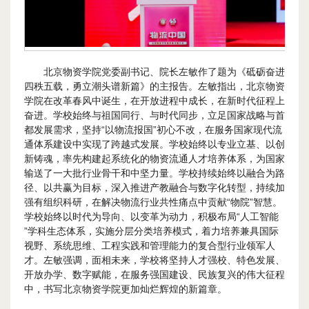
北京物资学院党委副书记、院长左敏作了题为《砥砺奋进
四秩五载，勇立潮头谱新篇》的主报告。左敏指出，北京物资
学院在改革春风中诞生，在开放进程中成长，在新时代征程上
奋进。学校始终与祖国同行、与时代同步，立足国家战略与首
都发展需求，坚持“以物流报国”初心不改，在服务国家现代流
通体系建设中实现了跨越式发展。学校始终以专业立基、以创
新铸魂，率先构建起系统化的物资流通人才培养体系，为国家
输送了一大批行业骨干和中坚力量。学校持续始终以融合为路
径、以共赢为目标，深入推进产教融合与数字化转型，持续加
强有组织科研，在解决物流行业共性痛点中贡献“物院”智慧。
学校始终以时代为导向、以变革为动力，积极布局“人工智能
”学科生态体系，实施分层分类培养模式，着力培养兼具国际
视野、系统思维、工程实践和管理能力的复合型行业领军人
才。左敏强调，面相未来，学校将坚持人才强校、特色发展、
开放办学、数字赋能，在服务强国建设、民族复兴的伟大征程
中，书写北京物资学院更加灿烂辉煌的新篇章。