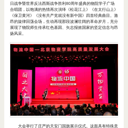
日战争暨世界反法西斯战争胜利80周年盛典的物院学子广场
合唱团，以饱满的热情再次演绎《松花江上》《在太行山上》
《保卫黄河》《没有共产党就没有新中国》四首经典曲目。激
昂的旋律回荡会场，生动再现那段波澜壮阔的革命岁月，充分
展现了物院师生传承红色基因、矢志报效国家的坚定信念与昂
扬风采。
大会举行了庄严的天安门国旗展示仪式。这面具有特殊意