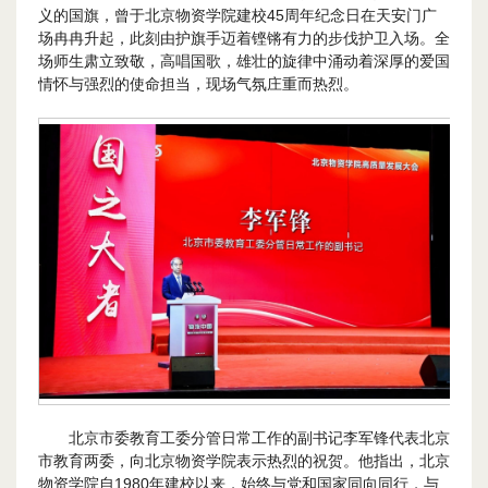
义的国旗，曾于北京物资学院建校45周年纪念日在天安门广
场冉冉升起，此刻由护旗手迈着铿锵有力的步伐护卫入场。全
场师生肃立致敬，高唱国歌，雄壮的旋律中涌动着深厚的爱国
情怀与强烈的使命担当，现场气氛庄重而热烈。
北京市委教育工委分管日常工作的副书记李军锋代表北京
市教育两委，向北京物资学院表示热烈的祝贺。他指出，北京
物资学院自1980年建校以来，始终与党和国家同向同行，与